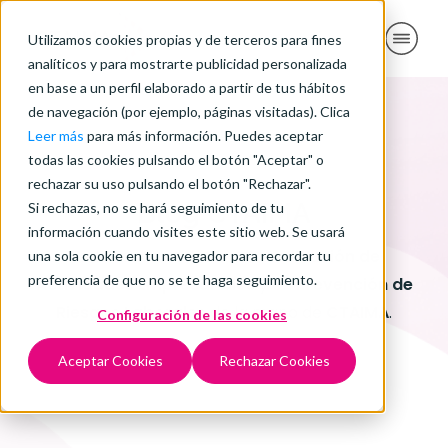
Utilizamos cookies propias y de terceros para fines
analíticos y para mostrarte publicidad personalizada
en base a un perfil elaborado a partir de tus hábitos
de navegación (por ejemplo, páginas visitadas). Clica
Leer más
para más información. Puedes aceptar
todas las cookies pulsando el botón "Aceptar" o
rechazar su uso pulsando el botón "Rechazar".
Blog CTAIMA
Si rechazas, no se hará seguimiento de tu
información cuando visites este sitio web. Se usará
Toda la actualidad en
Coordinación de
una sola cookie en tu navegador para recordar tu
preferencia de que no se te haga seguimiento.
Actividades Empresariales
y en
Prevención de
Riesgos Laborales
de la mano de
CTAIMA
.
Configuración de las cookies
Aceptar Cookies
Rechazar Cookies