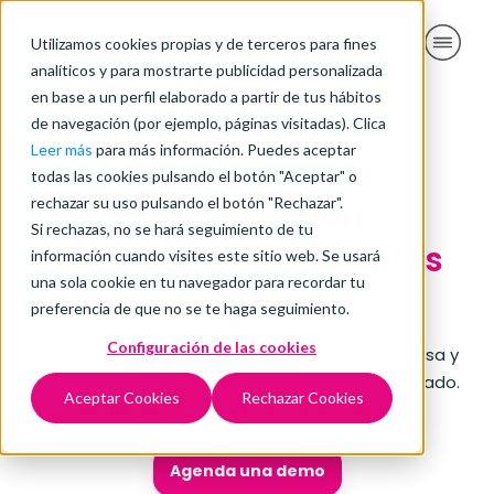
Utilizamos cookies propias y de terceros para fines
analíticos y para mostrarte publicidad personalizada
en base a un perfil elaborado a partir de tus hábitos
CTAIMALEGAL
de navegación (por ejemplo, páginas visitadas). Clica
Leer más
para más información. Puedes aceptar
Plataforma de
todas las cookies pulsando el botón "Aceptar" o
rechazar su uso pulsando el botón "Rechazar".
Identificación
Si rechazas, no se hará seguimiento de tu
y Gestión de
Requisitos
información cuando visites este sitio web. Se usará
una sola cookie en tu navegador para recordar tu
Legales
preferencia de que no se te haga seguimiento.
Configuración de las cookies
Conoce las normativas que aplican a tu empresa y
mantén el cumplimiento legal siempre actualizado.
Aceptar Cookies
Rechazar Cookies
Evita sanciones y no conformidades.
Agenda una demo