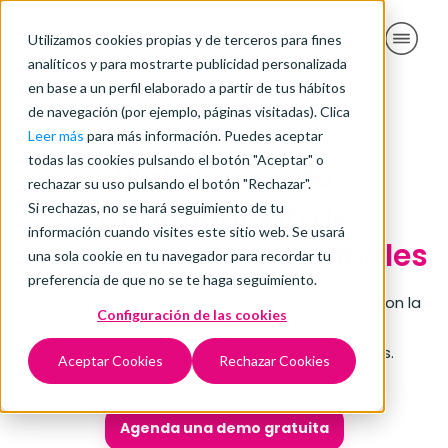
Utilizamos cookies propias y de terceros para fines
analíticos y para mostrarte publicidad personalizada
en base a un perfil elaborado a partir de tus hábitos
CTAIMACAE
de navegación (por ejemplo, páginas visitadas). Clica
Leer más
para más información. Puedes aceptar
todas las cookies pulsando el botón "Aceptar" o
Plataforma de
rechazar su uso pulsando el botón "Rechazar".
Coordinación de
Si rechazas, no se hará seguimiento de tu
información cuando visites este sitio web. Se usará
Actividades Empresariales
una sola cookie en tu navegador para recordar tu
preferencia de que no se te haga seguimiento.
Simplifica tu gestión de contratistas y cumple con la
Configuración de las cookies
CAE
sin complicaciones.
Automatización y control total en tus manos.
Aceptar Cookies
Rechazar Cookies
Agenda una demo gratuita