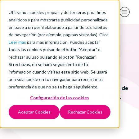
Utilizamos cookies propias y de terceros para fines
analíticos y para mostrarte publicidad personalizada
en base a un perfil elaborado a partir de tus hábitos
de navegación (por ejemplo, páginas visitadas). Clica
Leer más
para más información. Puedes aceptar
todas las cookies pulsando el botón "Aceptar" o
rechazar su uso pulsando el botón "Rechazar".
Blog CTAIMA
Si rechazas, no se hará seguimiento de tu
información cuando visites este sitio web. Se usará
Toda la actualidad en
Coordinación de
una sola cookie en tu navegador para recordar tu
preferencia de que no se te haga seguimiento.
Actividades Empresariales
y en
Prevención de
Riesgos Laborales
de la mano de
CTAIMA
.
Configuración de las cookies
Aceptar Cookies
Rechazar Cookies