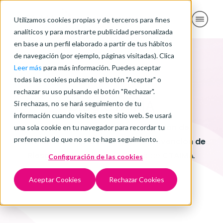
Utilizamos cookies propias y de terceros para fines
analíticos y para mostrarte publicidad personalizada
en base a un perfil elaborado a partir de tus hábitos
de navegación (por ejemplo, páginas visitadas). Clica
Leer más
para más información. Puedes aceptar
todas las cookies pulsando el botón "Aceptar" o
rechazar su uso pulsando el botón "Rechazar".
Blog CTAIMA
Si rechazas, no se hará seguimiento de tu
información cuando visites este sitio web. Se usará
Toda la actualidad en
Coordinación de
una sola cookie en tu navegador para recordar tu
preferencia de que no se te haga seguimiento.
Actividades Empresariales
y en
Prevención de
Riesgos Laborales
de la mano de
CTAIMA
.
Configuración de las cookies
Aceptar Cookies
Rechazar Cookies