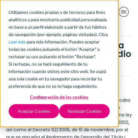
Utilizamos cookies propias y de terceros para fines
analíticos y para mostrarte publicidad personalizada
en base a un perfil elaborado a partir de tus hábitos
de navegación (por ejemplo, páginas visitadas). Clica
Leer más
para más información. Puedes aceptar
La Rioja aprueba la nueva
todas las cookies pulsando el botón "Aceptar" o
Ley de Protección del Medio
rechazar su uso pulsando el botón "Rechazar".
Ambiente
Si rechazas, no se hará seguimiento de tu
mayo 16, 2017
información cuando visites este sitio web. Se usará
una sola cookie en tu navegador para recordar tu
SHARE
TWEET
SHARE
preferencia de que no se te haga seguimiento.
Configuración de las cookies
La pasada semana, el Boletín Oficial de La Rioja publicaba
la Ley 6/2017, de 8 de mayo, de Protección del Medio
Aceptar Cookies
Rechazar Cookies
Ambiente de la Comunidad Autónoma de La Rioja. Una ley
que deroga, por contravenirla, la ley predecesora 5/2002,
así como el Decreto 62/2006, de 10 de noviembre, por el
que se aprueba el Reglamento de Desarrollo del Título I,