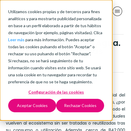
Utilizamos cookies propias y de terceros para fines
analíticos y para mostrarte publicidad personalizada
en base a un perfil elaborado a partir de tus hábitos
de navegación (por ejemplo, páginas visitadas). Clica
Leer más
para más información. Puedes aceptar
Feliz Día Mundial del Agua.
todas las cookies pulsando el botón "Aceptar" o
Tratamiento de aguas
rechazar su uso pulsando el botón "Rechazar".
residuales
Si rechazas, no se hará seguimiento de tu
marzo 22, 2017
información cuando visites este sitio web. Se usará
una sola cookie en tu navegador para recordar tu
SHARE
TWEET
SHARE
preferencia de que no se te haga seguimiento.
Configuración de las cookies
Hoy, 22 de marzo, el planeta celebra el Día Mundial del
Agua, cuyo lema para este 2017 es “Aguas residuales, ¿por
Aceptar Cookies
Rechazar Cookies
qué desperdiciar agua?”. Las cifras lo justifican: en todo el
mundo, más del 80 por ciento de las aguas residuales
vuelven al ecosistema sin ser tratadas o reutilizadas tras
su consumo o utilización. Además, cerca de 842.000