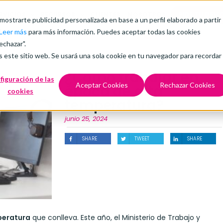
RVICIOS
RECURSOS
CLIENTES
NOSOTROS
PIDE TU DEM
 mostrarte publicidad personalizada en base a un perfil elaborado a partir
Leer más
para más información. Puedes aceptar todas las cookies
echazar".
s este sitio web. Se usará una sola cookie en tu navegador para recordar
¿Cómo trabajar en
figuración de las
Aceptar Cookies
Rechazar Cookies
época de alta
cookies
temperatura?
junio 25, 2024
SHARE
TWEET
SHARE
peratura
que conlleva. Este año, el Ministerio de Trabajo y