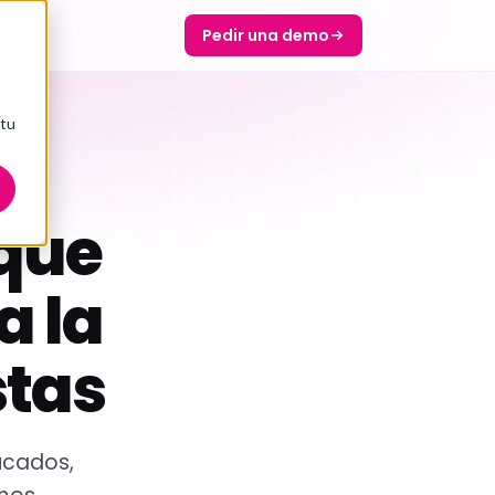
Pedir una demo
 tu
S
 que
a la
stas
ucados,