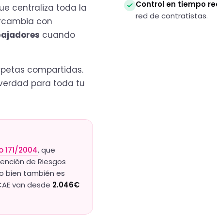
Control en tiempo re
ue centraliza toda la
red de contratistas.
rcambia con
bajadores
cuando
carpetas compartidas.
 verdad para toda tu
o 171/2004
, que
evención de Riesgos
lo bien también es
n CAE van desde
2.046€