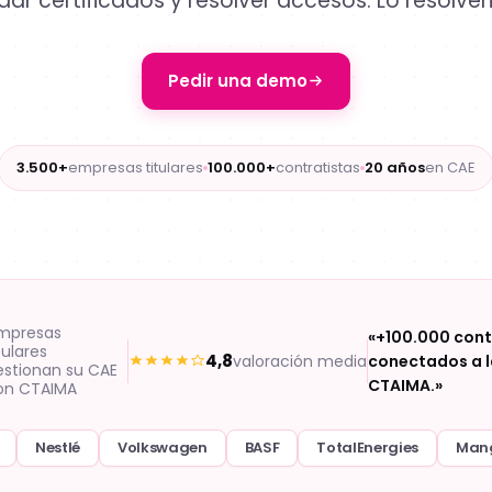
idar certificados y resolver accesos. Lo resolve
Pedir una demo
3.500+
empresas titulares
100.000+
contratistas
20 años
en CAE
mpresas
«+100.000 cont
tulares
4,8
valoración media
conectados a l
estionan su CAE
CTAIMA.»
on CTAIMA
Nestlé
Volkswagen
BASF
TotalEnergies
Man