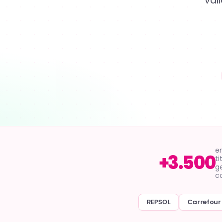
val
e
+3.500
ti
g
c
REPSOL
Carrefour