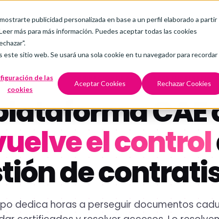
 mostrarte publicidad personalizada en base a un perfil elaborado a partir
Leer más
para más información. Puedes aceptar todas las cookies
echazar".
s este sitio web. Se usará una sola cookie en tu navegador para recordar
figuración de las
PLATAFORMA CAE · COORDINACIÓN DE ACTIVIDADES EMPRESARIALE
Aceptar Cookies
Rechazar Cookies
cookies
plataforma CAE
uelve el control
tión de contrati
ipo dedica horas a perseguir documentos cad