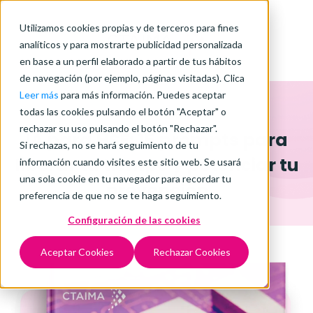
Utilizamos cookies propias y de terceros para fines
analíticos y para mostrarte publicidad personalizada
en base a un perfil elaborado a partir de tus hábitos
de navegación (por ejemplo, páginas visitadas). Clica
Leer más
para más información. Puedes aceptar
e-book descargable
todas las cookies pulsando el botón "Aceptar" o
rechazar su uso pulsando el botón "Rechazar".
IA para HSE:
15 prompts para
Si rechazas, no se hará seguimiento de tu
liberar tu tiempo y potenciar tu
información cuando visites este sitio web. Se usará
una sola cookie en tu navegador para recordar tu
prevención
preferencia de que no se te haga seguimiento.
Configuración de las cookies
Aceptar Cookies
Rechazar Cookies