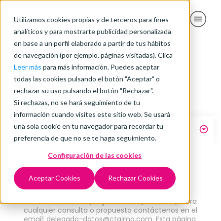
Utilizamos cookies propias y de terceros para fines
analíticos y para mostrarte publicidad personalizada
en base a un perfil elaborado a partir de tus hábitos
de navegación (por ejemplo, páginas visitadas). Clica
Leer más
para más información. Puedes aceptar
Políticas de empresa
todas las cookies pulsando el botón "Aceptar" o
rechazar su uso pulsando el botón "Rechazar".
Si rechazas, no se hará seguimiento de tu
información cuando visites este sitio web. Se usará
una sola cookie en tu navegador para recordar tu
Aviso Legal
preferencia de que no se te haga seguimiento.
Configuración de las cookies
Esta página web es propiedad de CTAIMA
OUTSOURCING Y CONSULTING S.L., con NIF nº
B43715812 y domicilio social en la c/ Salvador
Aceptar Cookies
Rechazar Cookies
Espriu, 18, 43007 Tarragona, España, e inscrita en
el Registro Mercantil de Tarragona (España),
Tomo 1851, Folio 179, Hoja T-26178 (“CTAIMA”). Para
cualquier consulta o propuesta contáctenos en el
email: delegado-datos@ctaima.com. Esta página